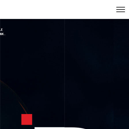
LE
NK .